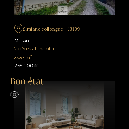
Simiane collongue - 13109
Maison
2 pièces
/
1 chambre
2
33.57
m
265 000 €
Bon état