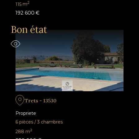
2
115
m
192 600 €
Bon état
Trets - 13530
Propriete
6 pièces
/
3 chambres
2
288
m