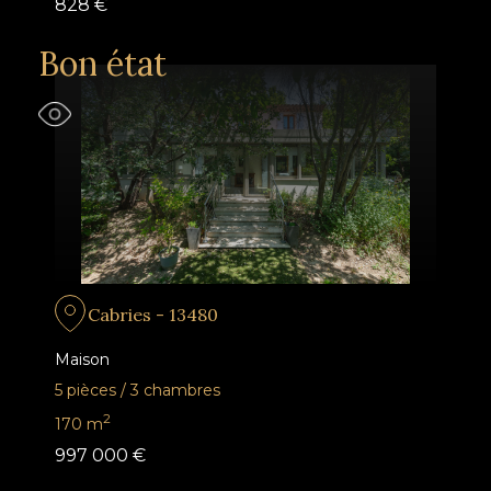
828 €
Bon état
Cabries - 13480
Maison
5 pièces
/
3 chambres
2
170
m
997 000 €