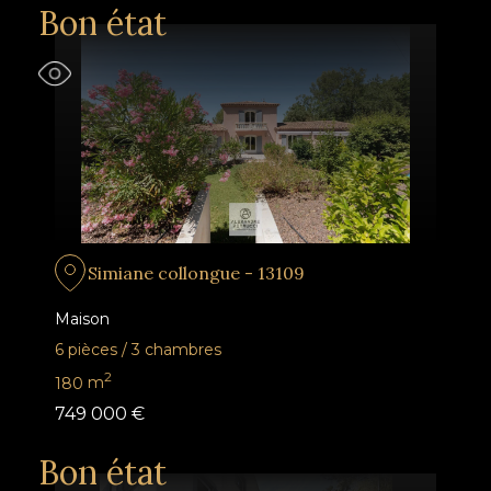
Bon état
Simiane collongue - 13109
Maison
6 pièces
/
3 chambres
2
180
m
749 000 €
Bon état