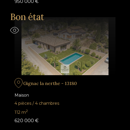
950 000 €
Bon état
Gignac la nerthe - 13180
Maison
4 pièces
/
4 chambres
2
112
m
620 000 €