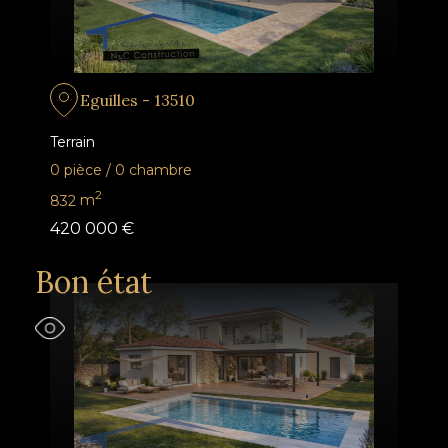
Eguilles - 13510
Terrain
0 pièce
/
0 chambre
2
832
m
420 000 €
Bon état