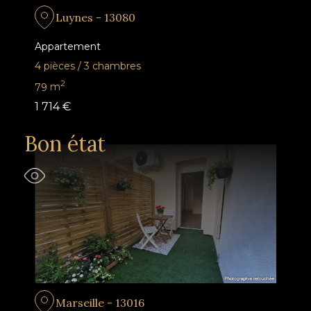
Luynes - 13080
Appartement
4 pièces
/
3 chambres
2
79
m
1 714 €
Bon état
Marseille - 13016