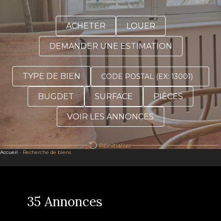
ACHETER
LOUER
DEMANDER UNE ESTIMATION
TYPE DE BIEN
BUGDET
SURFACE
PIÈCES
VOIR LES ANNONCES
Réinitialiser
Accueil
-
Recherche de biens
35 Annonces