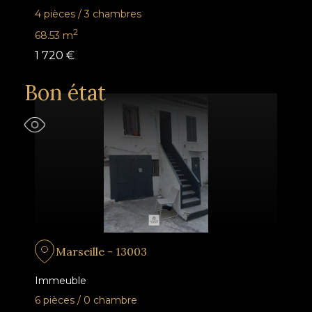
4 pièces
/
3 chambres
2
68.53
m
1 720 €
Bon état
Marseille - 13003
Immeuble
6 pièces
/
0 chambre