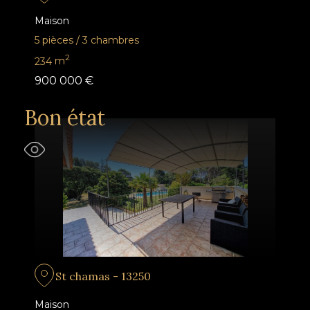
Maison
5 pièces
/
3 chambres
2
234
m
900 000 €
Bon état
St chamas - 13250
Maison