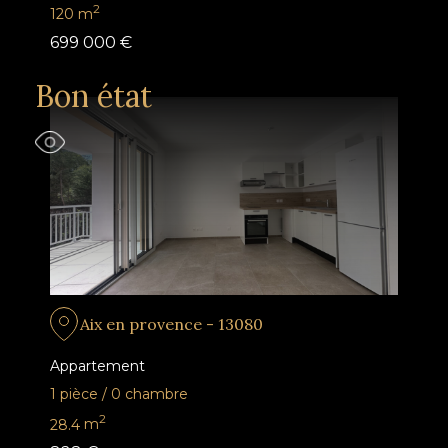
2
120
m
699 000 €
Bon état
Aix en provence - 13080
Appartement
1 pièce
/
0 chambre
2
28.4
m