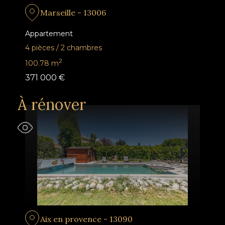
Marseille - 13006
Appartement
4 pièces
/
2 chambres
2
100.78
m
371 000 €
À rénover
Aix en provence - 13090