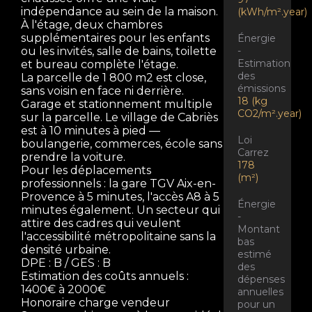
indépendance au sein de la maison.
(kWh/m².year)
À l'étage, deux chambres
supplémentaires pour les enfants
Énergie
-
ou les invités, salle de bains, toilette
Estimation
et bureau complète l'étage.
des
La parcelle de 1 800 m2 est close,
émissions
sans voisin en face ni derrière.
18 (kg
Garage et stationnement multiple
CO2/m².year)
sur la parcelle. Le village de Cabriès
est à 10 minutes à pied —
Loi
boulangerie, commerces, école sans
Carrez
prendre la voiture.
178
Pour les déplacements
(m²)
professionnels : la gare TGV Aix-en-
Provence à 5 minutes, l'accès A8 à 5
Énergie
minutes également. Un secteur qui
-
attire des cadres qui veulent
Montant
l'accessibilité métropolitaine sans la
bas
densité urbaine.
estimé
DPE : B / GES : B
des
Estimation des coûts annuels :
dépenses
1400€ à 2000€
annuelles
Honoraire charge vendeur
pour un