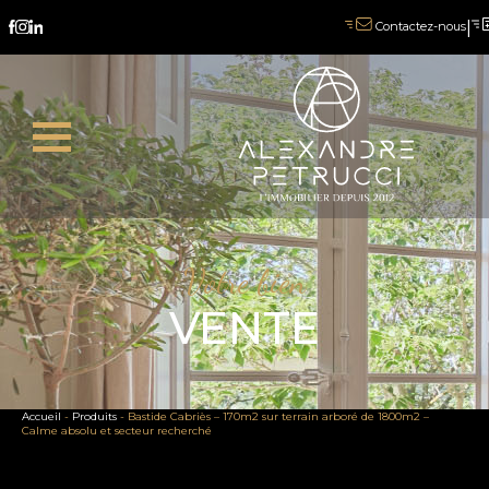
|
Contactez-nous
Votre bien
VENTE
Accueil
-
Produits
-
Bastide Cabriès – 170m2 sur terrain arboré de 1800m2 –
Calme absolu et secteur recherché