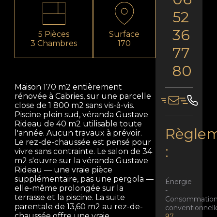
52
36
5 Pièces
Surface
3 Chambres
170
77
80
Maison 170 m2 entièrement
rénovée à Cabries, sur une parcelle
close de 1 800 m2 sans vis-à-vis.
Piscine plein sud, véranda Gustave
Rideau de 40 m2 utilisable toute
Règlem
l'année. Aucun travaux à prévoir.
Le rez-de-chaussée est pensé pour
:
vivre sans contrainte. Le salon de 34
m2 s'ouvre sur la véranda Gustave
Rideau — une vraie pièce
supplémentaire, pas une pergola —
Énergie
elle-même prolongée sur la
-
terrasse et la piscine. La suite
Consommatio
parentale de 13,60 m2 au rez-de-
conventionnell
chaussée offre une vraie
97