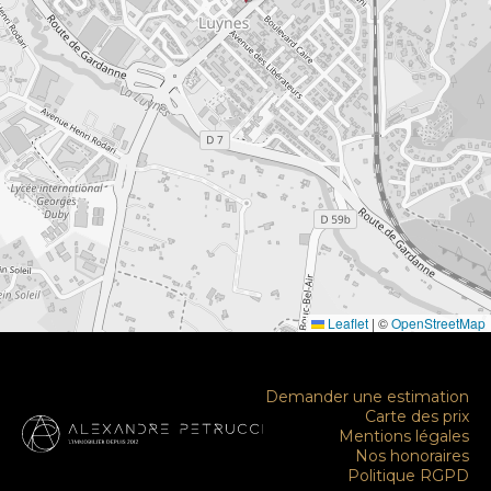
Leaflet
|
©
OpenStreetMap
Demander une estimation
Carte des prix
Mentions légales
Nos honoraires
Politique RGPD