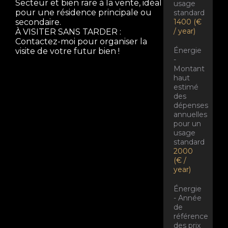
Secteur et bien rare à la vente, idéal
usage
pour une résidence principale ou
standard
1400 (€
secondaire.
/ year)
À VISITER SANS TARDER :
Contactez-moi pour organiser la
Énergie
visite de votre futur bien !
-
Montant
haut
estimé
des
dépenses
annuelles
pour un
usage
standard
2000
(€ /
year)
Énergie
- Année
de
référence
des prix