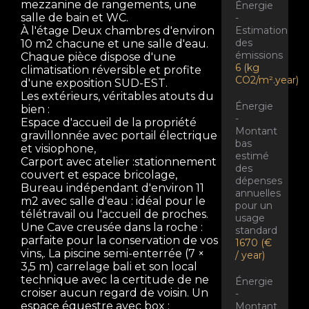
mezzanine de rangements, une
Énergie
salle de bain et WC.
-
Estimation
À l'étage Deux chambres d'environ
des
10 m2 chacune et une salle d'eau.
émissions
Chaque pièce dispose d'une
6 (kg
climatisation réversible et profite
CO2/m².year)
d'une exposition SUD-EST.
Les extérieurs, véritables atouts du
Énergie
bien :
-
Espace d'accueil de la propriété
Montant
gravillonnée avec portail électrique
bas
et visiophone,
estimé
Carport avec atelier :stationnement
des
couvert et espace bricolage,
dépenses
Bureau indépendant d'environ 11
annuelles
m2 avec salle d'eau : idéal pour le
pour un
télétravail ou l'accueil de proches.
usage
Une Cave creusée dans la roche :
standard
parfaite pour la conservation de vos
1670 (€
vins,. La piscine semi-enterrée (7 ×
/ year)
3,5 m) carrelage bali et son local
technique avec la certitude de ne
Énergie
croiser aucun regard de voisin. Un
-
espace équestre avec box :
Montant