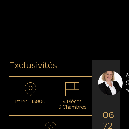
Exclusivités
M
C
A
i
4 Pièces
Istres - 13800
3 Chambres
06
72