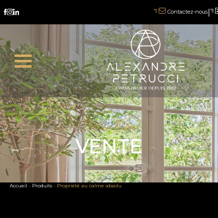
|
Contactez-nous
Votre bien
VENTE
Accueil
-
Produits
-
Propriété au calme absolu