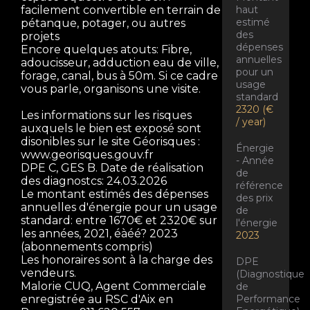
haut
facilement convertible en terrain de
estimé
pétanque, potager, ou autres
des
projets
dépenses
Encore quelques atouts: Fibre,
annuelles
adoucisseur, adduction eau de ville,
pour un
forage, canal, bus à 50m. Si ce cadre
usage
vous parle, organisons une visite.
standard
2320 (€
Les informations sur les risques
/ year)
auxquels le bien est exposé sont
disonibles sur le site Géorisques :
Énergie
www.georisques.gouv.fr
- Année
DPE C, GES B. Date de réalisation
de
des diagnostcs: 24.03.2026
référence
Le montant estimés des dépenses
des prix
annuelles d'énergie pour un usage
de
standard: entre 1670€ et 2320€ sur
l'énergie
les années, 2021, éàéé? 2023
2023
(abonnements compris)
Les honoraires sont à la charge des
DPE
vendeurs.
(Diagnostique
Malorie CUQ, Agent Commerciale
de
Performance
enregistrée au RSC d'Aix en