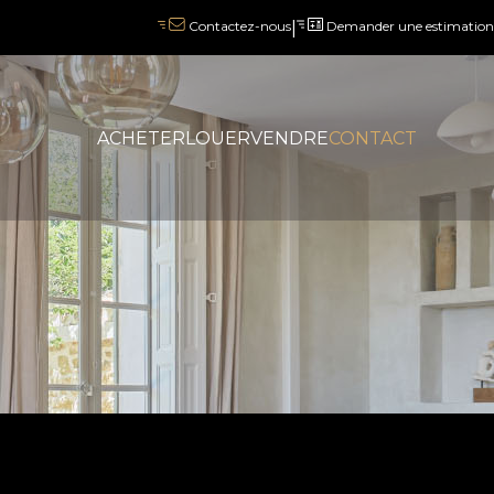
|
Demander une estimation
Contactez-nous
ACHETER
LOUER
VENDRE
CONTACT