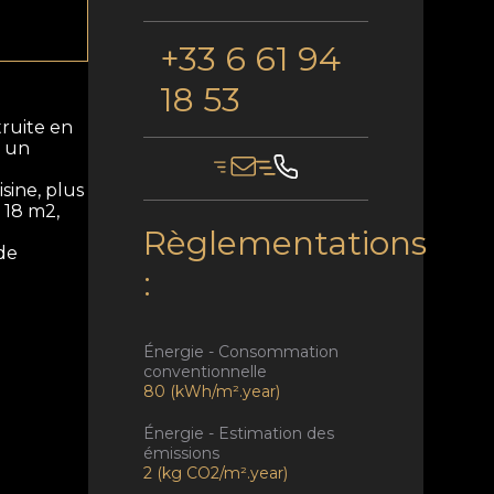
+33 6 61 94
18 53
ruite en
t un
sine, plus
 18 m2,
Règlementations
 de
:
Énergie - Consommation
conventionnelle
80 (kWh/m².year)
Énergie - Estimation des
émissions
2 (kg CO2/m².year)