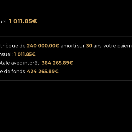
1 011.85€
uel:
othèque de
240 000.00€
amorti sur
30
ans, votre paie
nsuel:
1 011.85€
ale avec intérêt:
364 265.89€
se de fonds:
424 265.89€