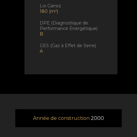
Loi Carrez
180 (m²)
DPE (Diagnostique de
Performance Energétique)
B
GES (Gaz à Effet de Serre)
A
Année de construction
2000