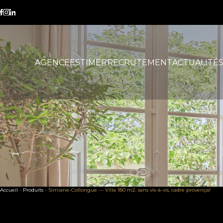
AGENCE
ESTIMER
RECRUTEMENT
ACTUALITÉ
Accueil
-
Produits
-
Simiane-Collongue — Villa 180 m2, sans vis-à-vis, cadre provençal