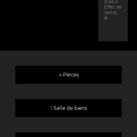
(Gaz à
Effet de
Serre)
A
4
Pièces
1
Salle de bains