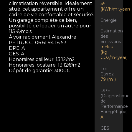
climatisation réversible. Idéalement
45
situé, cet appartement offre un
(kWh/m².year)
cadre de vie confortable et sécurisé.
Un garage complète ce bien,
Énergie
-
possibilité de loouer un autre pour
Estimation
115 €/mois.
des
À voir rapidement Alexandre
émissions
PETRUCCI 06 61 94 18 53
Inclus
DPE: A
(kg
GES: A
CO2/m².year)
Honoraires bailleur: 13,12/m2
Honoraires locataire: 13,12€/m2
Loi
Dépôt de garantie: 3000€
Carrez
79 (m²)
DPE
(Diagnostique
de
Performance
Energétique)
A
GES