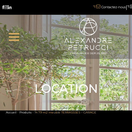
|
Contactez-nous
Votre bien
LOCATION
Accueil
-
Produits
-
T4 79 m2 meublé TERRASSSES – GARAGE