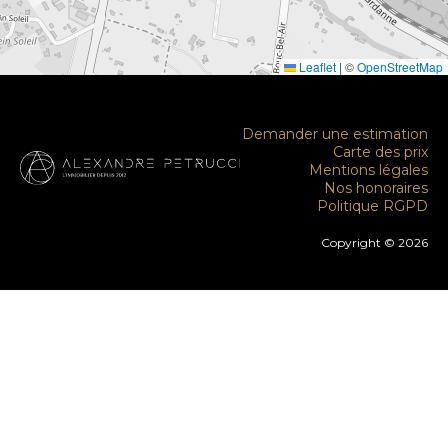
Leaflet
|
©
OpenStreetMap
Demander une estimation
Carte des prix
Mentions légales
Nos honoraires
Politique RGPD
Copyright © 2026