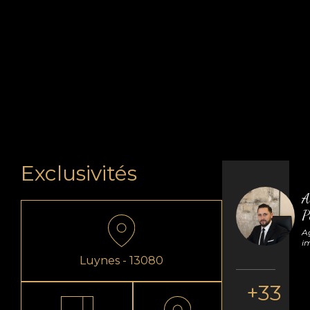
Exclusivités
A
P
A
i
Luynes - 13080
+33