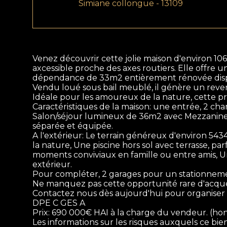
Simiane collongue - 13109
Venez découvrir cette jolie maison d'environ 1
axcessible proche des axes routiers. Elle offre u
dépendance de 33m2 entièrement rénovée dispos
Vendu loué sous bail meublé, il génère un reve
Idéale pour les amoureux de la nature, cette pro
Caractéristiques de la maison: une entrée, 2 ch
Salon/séjour lumineux de 36m2 avec Mezzanine d
séparée et équipée.
A l'extérieur: Le terrain généreux d'environ 543
la nature, Une piscine hors sol avec terrasse, pa
moments conviviaux en famille ou entre amis, U
extérieur.
Pour compléter, 2 garages pour un stationnement
Ne manquez pas cette opportunité rare d'acquér
Contactez nous dès aujourd'hui pour organiser un
DPE C GES A
Prix: 690 000€ HAI à la charge du vendeur. (h
Les informations sur les risques auxquels ce bien