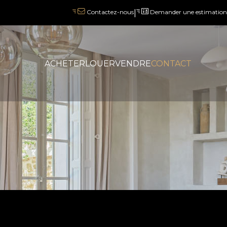
|
Demander une estimation
Contactez-nous
ACHETER
LOUER
VENDRE
CONTACT