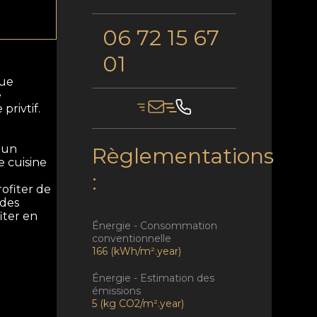
06 72 15 67
01
gue
e
rivtif.
 un
Règlementations
e cuisine
:
ofiter de
 des
iter en
Énergie - Consommation
conventionnelle
166 (kWh/m².year)
Énergie - Estimation des
émissions
5 (kg CO2/m².year)