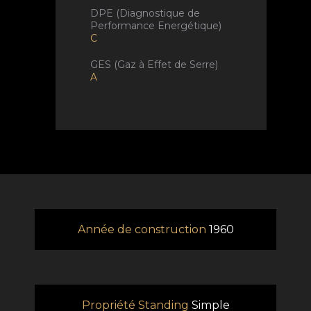
DPE (Diagnostique de
Performance Energétique)
C
GES (Gaz à Effet de Serre)
A
Année de construction
1960
Propriété Standing
Simple