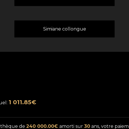
Simiane collongue
1 011.85€
uel:
othèque de
240 000.00€
amorti sur
30
ans, votre paie