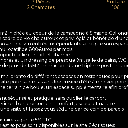
3 Pièces
Surface
2 Chambres
106
06m2, nichée au coeur de la campagne à Simiane-Collon
n cadre de vie chaleureux et privilégié et bénéficie d'un
ant de son entrée indépendante ainsi que son espace p
nu locatif de 800€uros par mois.
priété allie confort et charme.
ambres et un dressing de presque 9m, salle de bains, WC,
e plus de 13M2 bénéficiant d'une triple exposition, un
4m2, profite de différents espaces en restanques pour pr
rfaite pour se prélasser, Une cuisine d'été à rénover pour
ne terrain de boule, un espace supplémentaire afin prof
 sécurisé et pratique, sans oublier le carport.
ir un bien qui combine confort, espace et nature.
e visite et laissez vous séduire par ce coin de paradis!
onoraires agence 5%TTC)
 est exposé sont disponibles sur le site Géorisques: