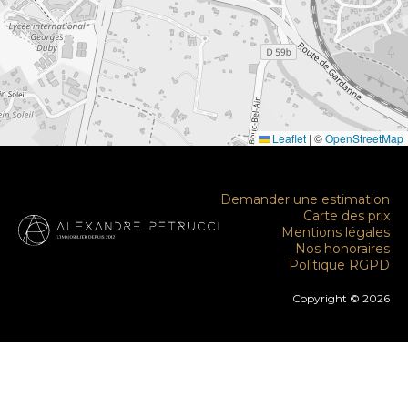
Leaflet
|
©
OpenStreetMap
Demander une estimation
Carte des prix
Mentions légales
Nos honoraires
Politique RGPD
Copyright © 2026