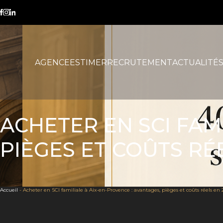
AGENCE
ESTIMER
RECRUTEMENT
ACTUALITÉ
ACHETER EN SCI FAM
PIÈGES ET COÛTS RÉ
Accueil
-
Acheter en SCI familiale à Aix-en-Provence : avantages, pièges et coûts réels en