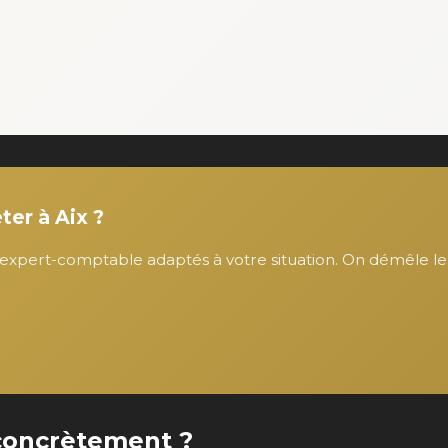
ter à Aix ?
l’expert-comptable adaptés à votre situation. On démêle le 
 concrètement ?