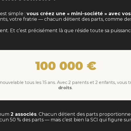
’est simple :
vous créez une « mini-société » avec vos 
fants, votre fratrie — chacun détient des parts, comme de
ment. Et c’est précisément là que réside toute sa puissa
100 000 €
enouvelable tous les 15 ans. Avec 2 parents et 2 enfants, vous
droits
.
nimum
2 associés
. Chacun détient des parts proportionnel
n 50 % des parts — mais c’est bien la SCI qui figure sur 