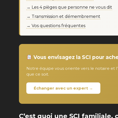
→ Les 4 pièges que personne ne vous dit
→ Transmission et démembrement
→ Vos questions fréquentes
Vous envisagez la SCI pour ache
Notre équipe vous oriente vers le notaire et 
que ce soit.
Échanger avec un expert →
C’est quoi une SCI familiale,