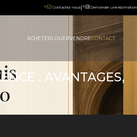
|
Demander une estimation
Contactez-nous
ACHETER
LOUER
VENDRE
CONTACT
VENCE : AVANTAGES,