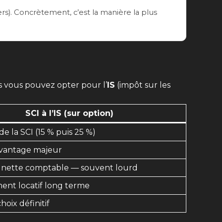
rs). Concrètement, c’est la manière la plus
s vous pouvez opter pour l’
IS
(impôt sur les
SCI à l’IS (sur option)
e la SCI (15 % puis 25 %)
vantage majeur
 nette comptable — souvent lourd
ment locatif long terme
oix définitif