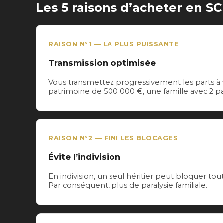
Les 5 raisons d’acheter en SC
RAISON N°1 — LA PLUS PUISSANTE
Transmission optimisée
Vous transmettez progressivement les parts à v
patrimoine de 500 000 €, une famille avec 2 p
RAISON N°2 — FINI LES BLOCAGES
Évite l’indivision
En indivision, un seul héritier peut bloquer tou
Par conséquent, plus de paralysie familiale.