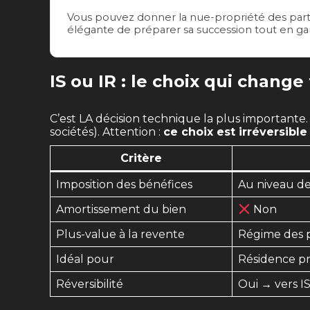
Vous pouvez donner la nue-propriété des parts à
élégante de préparer sa succession tout en gar
IS ou IR : le choix qui change 
C’est LA décision technique la plus importante. P
sociétés). Attention :
ce choix est irréversibl
Critère
Imposition des bénéfices
Au niveau de
Amortissement du bien
Non
Plus-value à la revente
Régime des p
Idéal pour
Résidence pri
Réversibilité
Oui → vers I