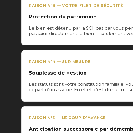
RAISON N°3 — VOTRE FILET DE SÉCURITÉ
Protection du patrimoine
Le bien est détenu par la SCI, pas par vous per
pas saisir directement le bien — seulement vos pa
RAISON N°4 — SUR MESURE
Souplesse de gestion
Les statuts sont votre constitution familiale. 
départ d’un associé. En effet, c’est du sur-mesu
RAISON N°5 — LE COUP D’AVANCE
Anticipation successorale par démem