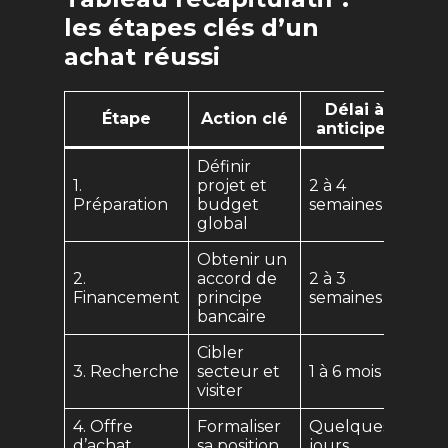
les étapes clés d’un
achat réussi
Délai à
Étape
Action clé
anticiper
Définir
1.
projet et
2 à 4
Préparation
budget
semaines
global
Obtenir un
2.
accord de
2 à 3
Financement
principe
semaines
bancaire
Cibler
3. Recherche
secteur et
1 à 6 mois
visiter
4. Offre
Formaliser
Quelques
d’achat
sa position
jours