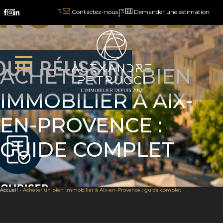
|
Demander une estimation
Contactez-nous
ACHETER UN BIEN
IMMOBILIER À AIX-
EN-PROVENCE :
GUIDE COMPLET
Accueil
-
Acheter un bien immobilier à Aix-en-Provence : guide complet