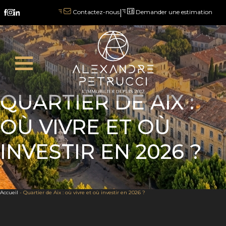
|
Demander une estimation
Contactez-nous
QUARTIER DE AIX :
OÙ VIVRE ET OÙ
INVESTIR EN 2026 ?
Accueil
-
Quartier de Aix : où vivre et où investir en 2026 ?