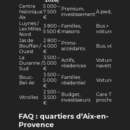
2026)
Centre
5 000 –
Premium,
historique
7 500
À pied, bus
investissement
Aix
€
Luynes /
3 800 –
Familles,
Bus +
Les Milles
5 500 €
maisons
voiture
Nord
Jas de
2 800 –
Primo-
Bouffan /
4 000
Bus, vélo
accédants
Ouest
€
La
3 500 –
Actifs,
Voiture,
Duranne /
5 000
résidences
navettes
Sud
€
3 500 –
Bouc-
Familles
5 000
Voiture
Bel-Air
résidentiel
€
2 500 –
Budget,
Gare TGV
Vitrolles
3 500
investisseurs
proche
€
FAQ : quartiers d’Aix-en-
Provence