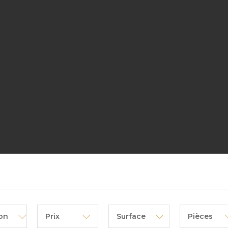
on
Prix
Surface
Pièces