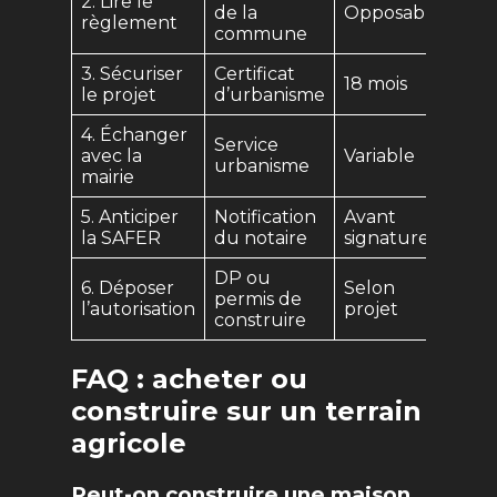
2. Lire le
de la
Opposable
règlement
commune
3. Sécuriser
Certificat
18 mois
le projet
d’urbanisme
4. Échanger
Service
avec la
Variable
urbanisme
mairie
5. Anticiper
Notification
Avant
la SAFER
du notaire
signature
DP ou
6. Déposer
Selon
permis de
l’autorisation
projet
construire
FAQ : acheter ou
construire sur un terrain
agricole
Peut-on construire une maison