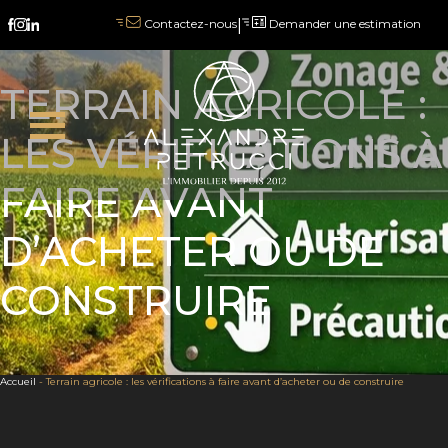
|
Demander une estimation
Contactez-nous
TERRAIN AGRICOLE :
LES VÉRIFICATIONS À
FAIRE AVANT
D’ACHETER OU DE
CONSTRUIRE
Accueil
-
Terrain agricole : les vérifications à faire avant d’acheter ou de construire