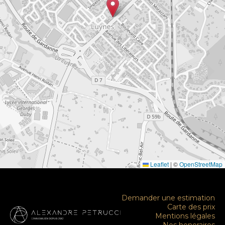
Leaflet
|
©
OpenStreetMap
Demander une estimation
Carte des prix
Mentions légales