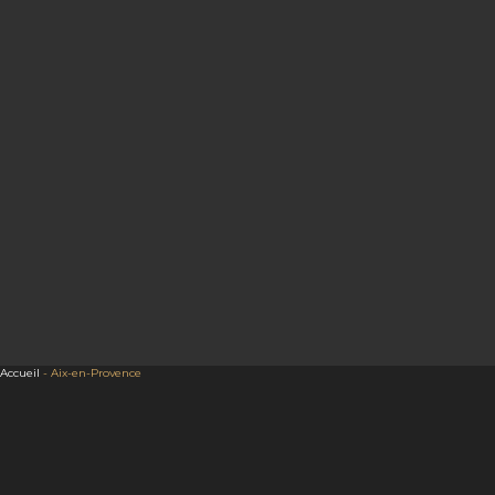
Accueil
-
Aix-en-Provence