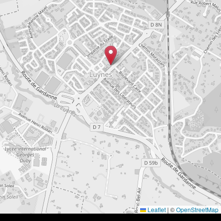
Leaflet
|
©
OpenStreetMap