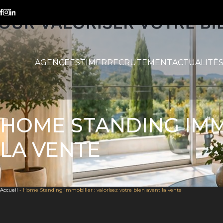
AGENCE
ESTIMER
RECRUTEMENT
ACTUALITÉ
HOME STANDING IMMO
LA VENTE
Accueil
-
Home Standing immobilier : valorisez votre bien avant la vente