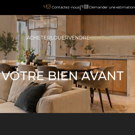
|
Demander une estimation
Contactez-nous
ACHETER
LOUER
VENDRE
CONTACT
 VOTRE BIEN AVANT