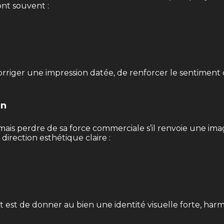
ont souvent :
riger une impression datée, de renforcer le sentiment de
in
 mais perdre de sa force commerciale s’il renvoie une ima
irection esthétique claire :
e but est de donner au bien une identité visuelle forte, h