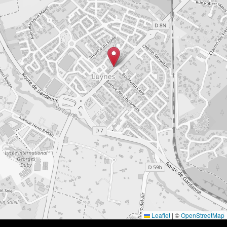
Leaflet
|
©
OpenStreetMap