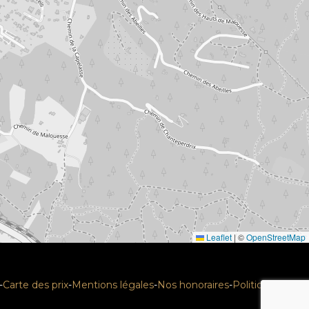
Leaflet
|
©
OpenStreetMap
-
Carte des prix
-
Mentions légales
-
Nos honoraires
-
Politique RGPD