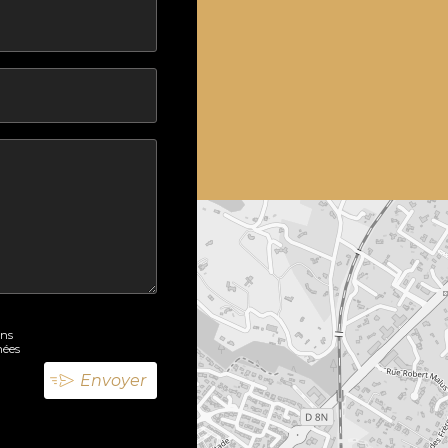
ons
nées