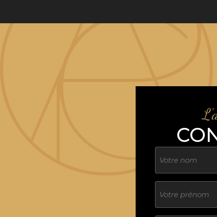
L'
CO
Nom
Sans
titre