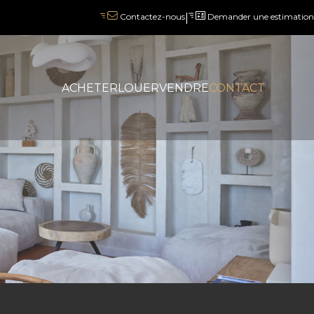
|
Demander une estimation
Contactez-nous
ACHETER
LOUER
VENDRE
CONTACT