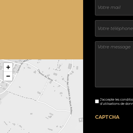
E-
mail
Téléphone
Sans
titre
+
−
Sans
J’accepte les conditi
titre
d’utilisations de don
(Nécessaire)
CAPTCHA