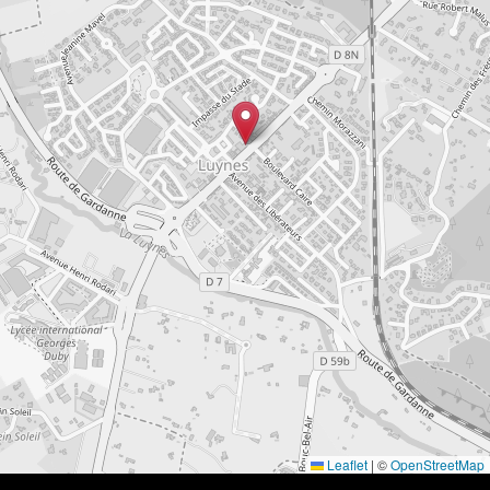
Leaflet
|
©
OpenStreetMap