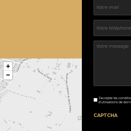
E-
mail
Téléphone
Sans
titre
+
−
Sans
J’accepte les conditi
titre
d’utilisations de don
(Nécessaire)
CAPTCHA