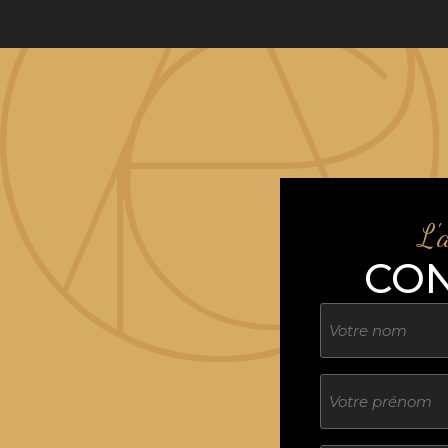
L'
CO
Nom
Sans
titre