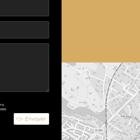
ons
nées