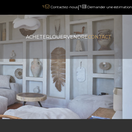
|
Demander une estimation
Contactez-nous
ACHETER
LOUER
VENDRE
CONTACT