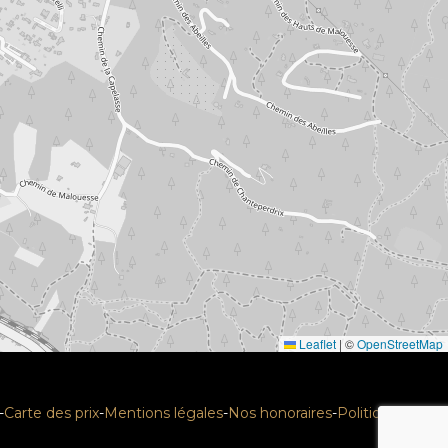
Leaflet
|
©
OpenStreetMap
-
Carte des prix
-
Mentions légales
-
Nos honoraires
-
Politique RGPD