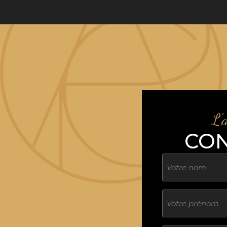
L'
CO
Nom
Sans
titre