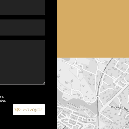
ons
nées