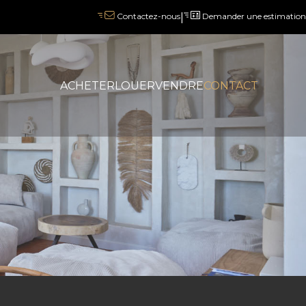
|
Demander une estimation
Contactez-nous
ACHETER
LOUER
VENDRE
CONTACT