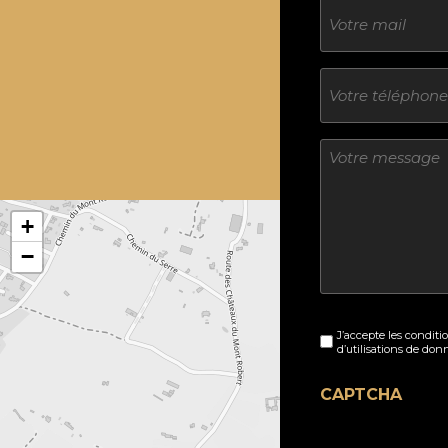
E-
mail
Téléphone
Sans
titre
+
−
Sans
J’accepte les conditi
titre
d’utilisations de don
(Nécessaire)
CAPTCHA