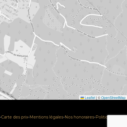
Leaflet
|
©
OpenStreetMap
-
Carte des prix
-
Mentions légales
-
Nos honoraires
-
Politique RGPD