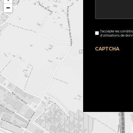
−
Sans
J’accepte les conditi
titre
d’utilisations de don
(Nécessaire)
CAPTCHA