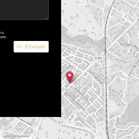
ons
nées