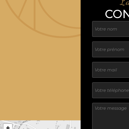
L'
CO
Nom
Sans
titre
E-
mail
Téléphone
Sans
titre
+