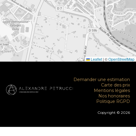
Leaflet
|
©
OpenStreetMap
Demander une estimation
Carte des prix
Mentions légales
Nos honoraires
Politique RGPD
Copyright © 2026