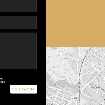
ons
nées