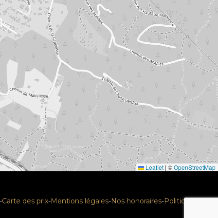
Leaflet
|
©
OpenStreetMap
-
Carte des prix
-
Mentions légales
-
Nos honoraires
-
Politique RGPD