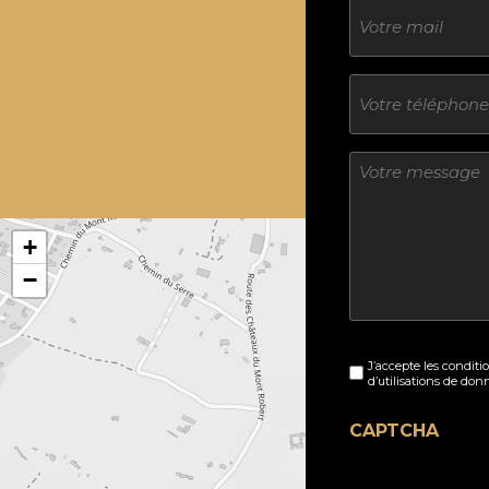
E-
mail
Téléphone
Sans
titre
+
−
Sans
J’accepte les conditi
titre
d’utilisations de don
(Nécessaire)
CAPTCHA