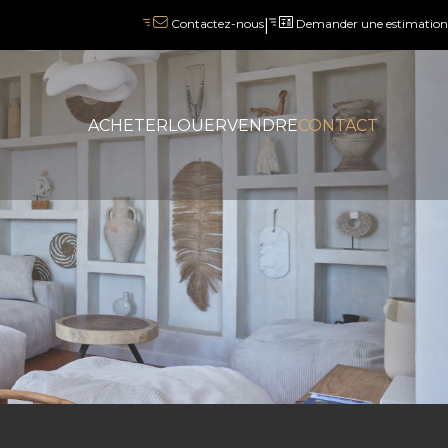
|
Demander une estimation
Contactez-nous
ACHETER
LOUER
VENDRE
CONTACT