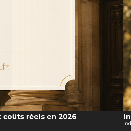
t coûts réels en 2026
In
Ind