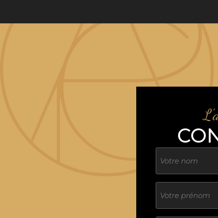
L'
CO
Nom
Sans
titre