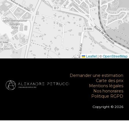
Leaflet
|
©
OpenStreetMap
Demander une estimation
Carte des prix
Mentions légales
Nos honoraires
Politique RGPD
Copyright © 2026