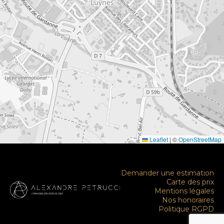
Leaflet
|
©
OpenStreetMap
Demander une estimation
Carte des prix
Mentions légales
Nos honoraires
Politique RGPD