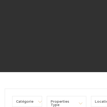
Accueil
-
Immeuble
Catégorie
Properties
Locati
Type