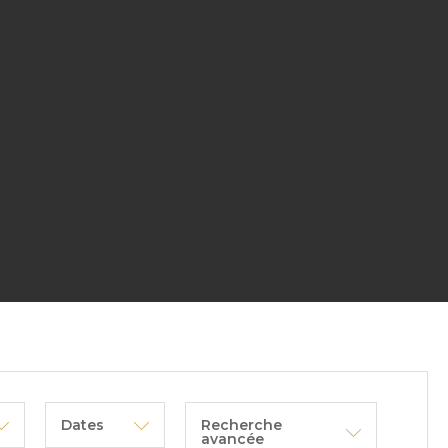
Dates
Recherche
avancée