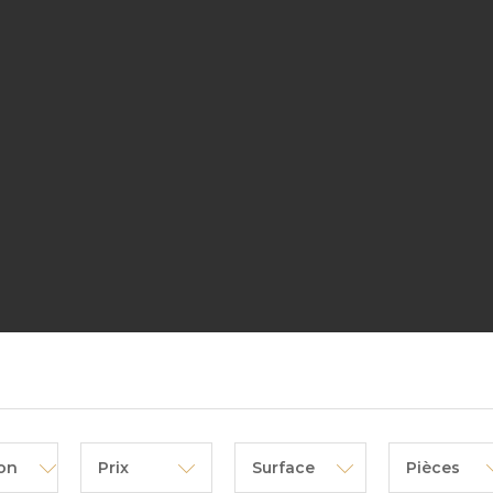
on
Prix
Surface
Pièces