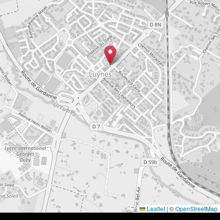
Leaflet
|
©
OpenStreetMap