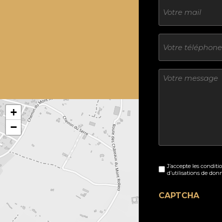
E-
mail
Téléphone
Sans
titre
+
−
Sans
J’accepte les conditi
titre
d’utilisations de don
(Nécessaire)
CAPTCHA