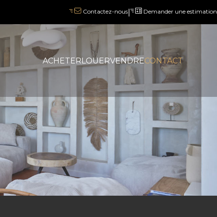
|
Demander une estimation
Contactez-nous
ACHETER
LOUER
VENDRE
CONTACT