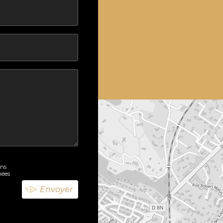
ons
nées