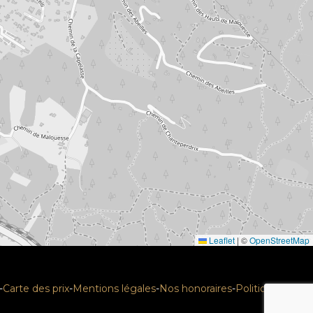
Leaflet
|
©
OpenStreetMap
-
Carte des prix
-
Mentions légales
-
Nos honoraires
-
Politique RGPD