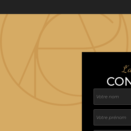
L'
CO
Nom
Sans
titre