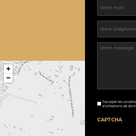
E-
mail
Téléphone
Sans
titre
+
−
Sans
J’accepte les conditi
titre
d’utilisations de don
(Nécessaire)
CAPTCHA