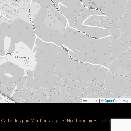
Leaflet
|
©
OpenStreetMap
-
Carte des prix
-
Mentions légales
-
Nos honoraires
-
Politique RGPD