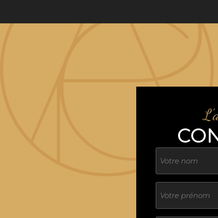
L'
CO
Nom
Sans
titre