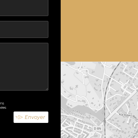
ons
nées