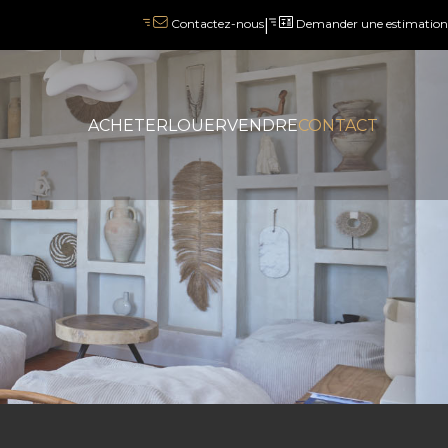
|
Demander une estimation
Contactez-nous
ACHETER
LOUER
VENDRE
CONTACT