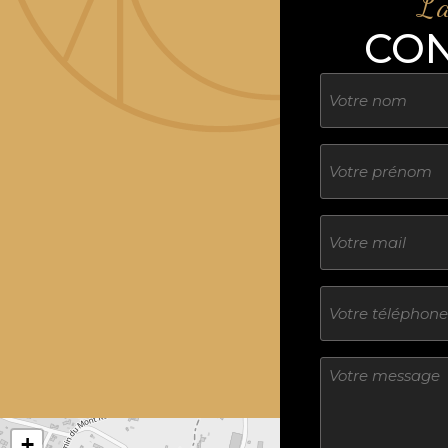
L'
CO
Nom
Sans
titre
E-
mail
Téléphone
Sans
titre
+