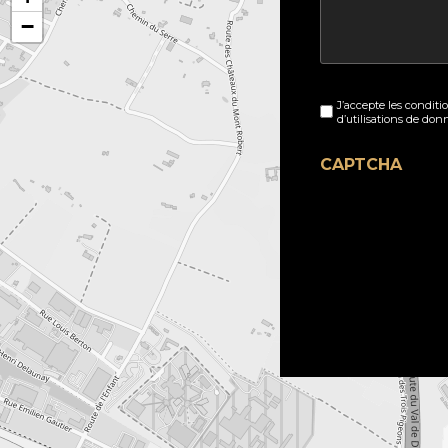
−
Sans
J’accepte les conditi
titre
d’utilisations de don
(Nécessaire)
CAPTCHA