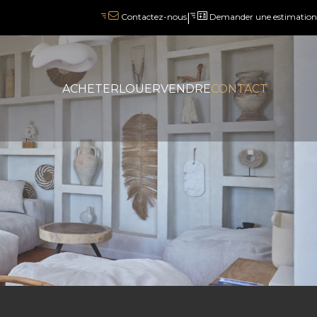
|
Demander une estimation
Contactez-nous
ACHETER
LOUER
VENDRE
CONTACT