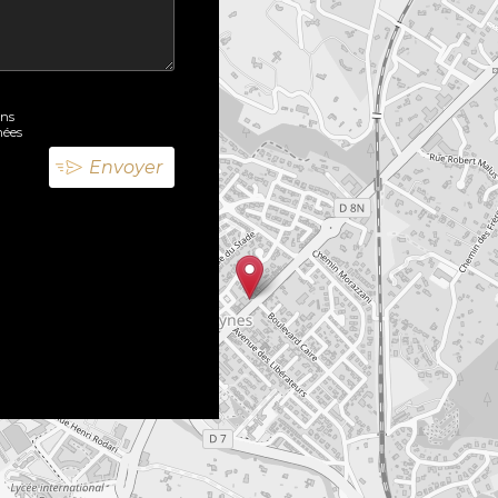
ons
nées