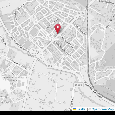
Leaflet
|
©
OpenStreetMap