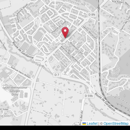
Leaflet
|
©
OpenStreetMap