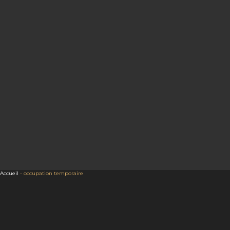
Accueil
-
occupation temporaire