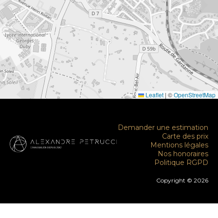
Leaflet
|
©
OpenStreetMap
Demander une estimation
Carte des prix
Mentions légales
Nos honoraires
Politique RGPD
Copyright © 2026