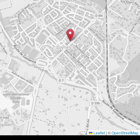
Leaflet
|
©
OpenStreetMap