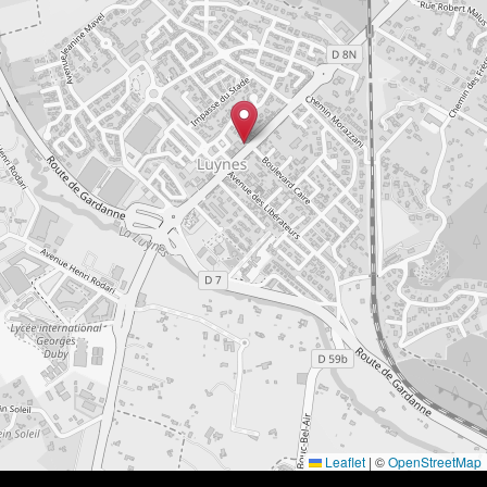
Leaflet
|
©
OpenStreetMap