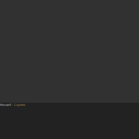
Accueil
-
Luynes