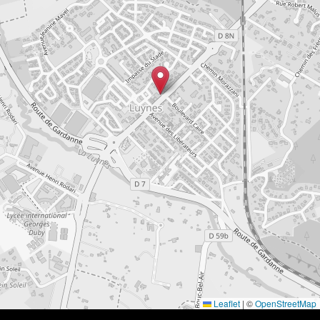
Leaflet
|
©
OpenStreetMap