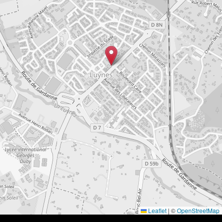
Leaflet
|
©
OpenStreetMap