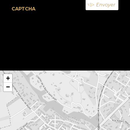
CAPTCHA
+
−