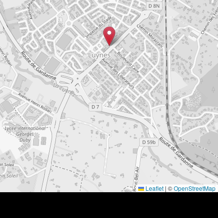
Leaflet
|
©
OpenStreetMap