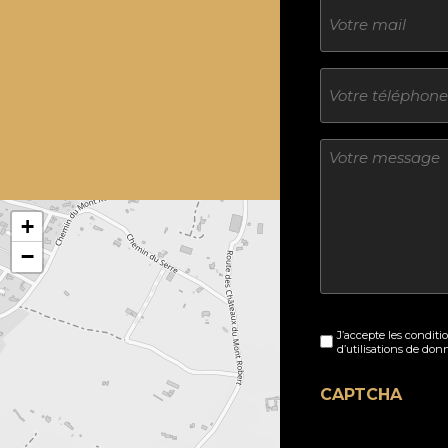
E-
mail
Téléphone
Sans
titre
+
−
Sans
J’accepte les conditi
titre
d’utilisations de don
(Nécessaire)
CAPTCHA