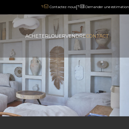
|
Demander une estimation
Contactez-nous
ACHETER
LOUER
VENDRE
CONTACT