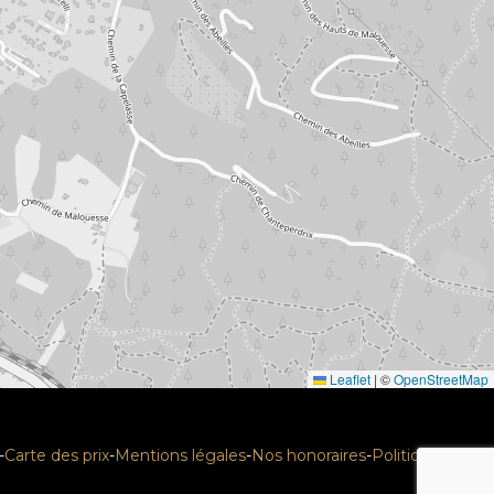
Leaflet
|
©
OpenStreetMap
-
Carte des prix
-
Mentions légales
-
Nos honoraires
-
Politique RGPD