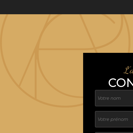
L'
CO
Nom
Sans
titre