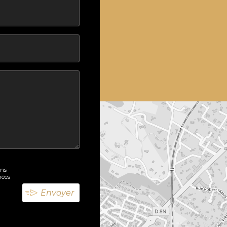
ons
nées