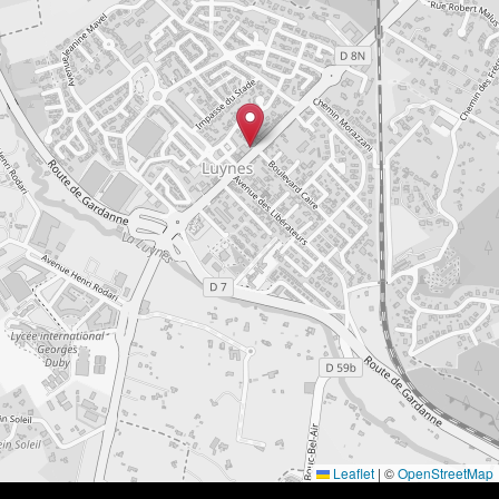
Leaflet
|
©
OpenStreetMap