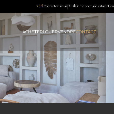
|
Demander une estimation
Contactez-nous
ACHETER
LOUER
VENDRE
CONTACT