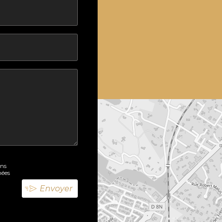
ons
nées