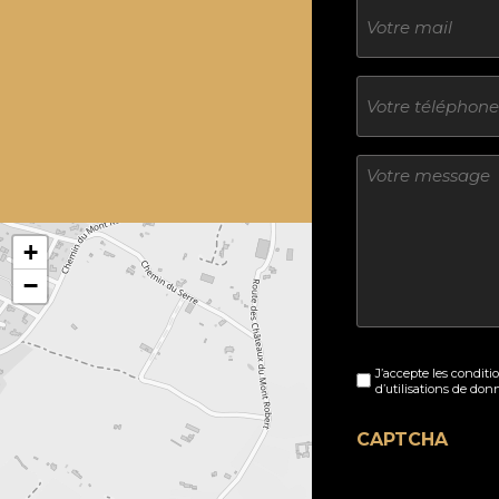
E-
mail
Téléphone
Sans
titre
+
−
Sans
J’accepte les conditi
titre
d’utilisations de don
(Nécessaire)
CAPTCHA