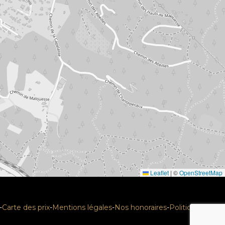
Leaflet
|
©
OpenStreetMap
-
Carte des prix
-
Mentions légales
-
Nos honoraires
-
Politique RGPD