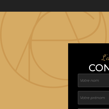
L'
CO
Nom
Sans
titre