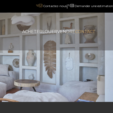
|
Demander une estimation
Contactez-nous
ACHETER
LOUER
VENDRE
CONTACT