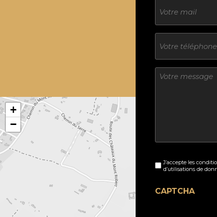
E-
mail
Téléphone
Sans
titre
+
−
Sans
J’accepte les conditi
titre
d’utilisations de don
(Nécessaire)
CAPTCHA