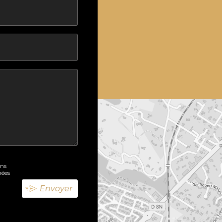
ons
nées