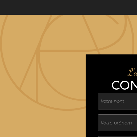
L'
CO
Nom
Sans
titre