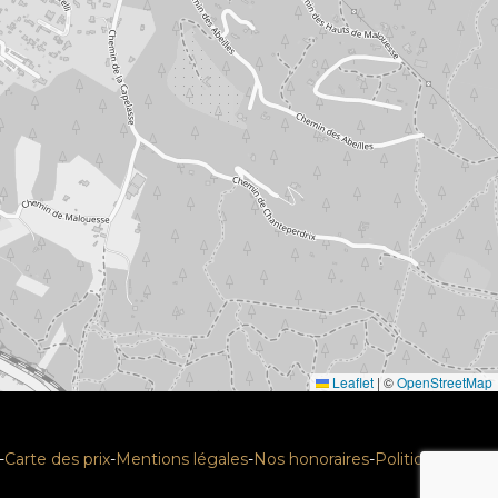
Leaflet
|
©
OpenStreetMap
-
Carte des prix
-
Mentions légales
-
Nos honoraires
-
Politique RGPD