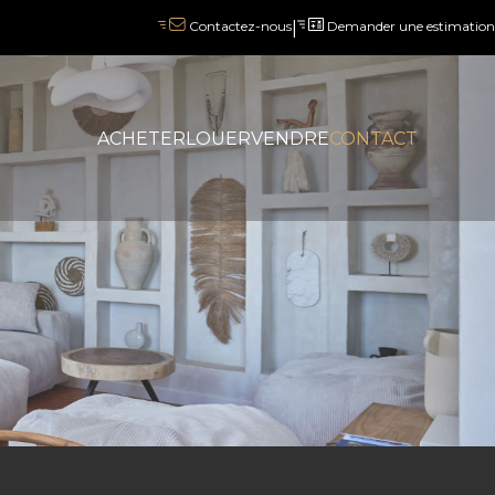
|
Demander une estimation
Contactez-nous
ACHETER
LOUER
VENDRE
CONTACT