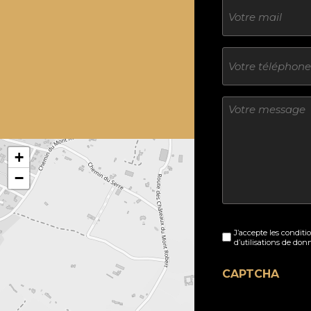
E-
mail
Téléphone
Sans
titre
+
−
Sans
J’accepte les conditi
titre
d’utilisations de don
(Nécessaire)
CAPTCHA