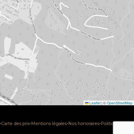
Leaflet
|
©
OpenStreetMap
-
Carte des prix
-
Mentions légales
-
Nos honoraires
-
Politique RGPD