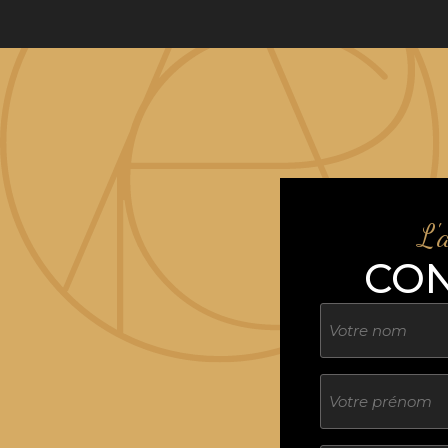
L'
CO
Nom
Sans
titre