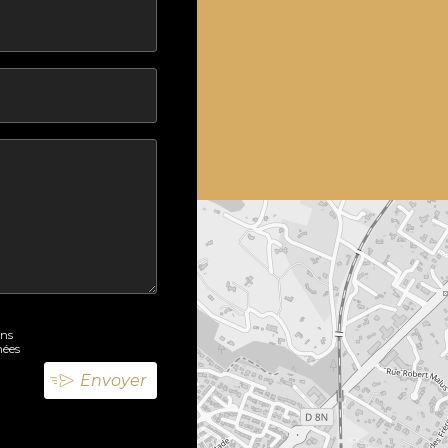
ons
nées