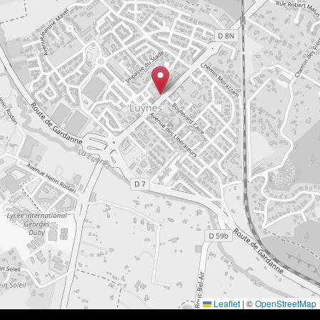
Leaflet
|
©
OpenStreetMap