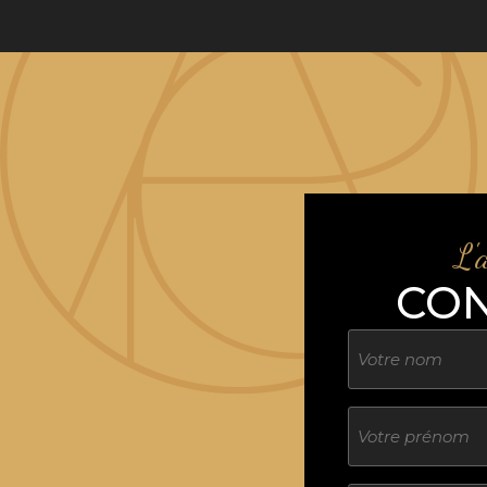
L'
CO
Nom
Sans
titre