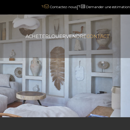
|
Demander une estimation
Contactez-nous
ACHETER
LOUER
VENDRE
CONTACT