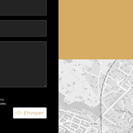
ons
nées