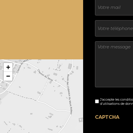
E-
mail
Téléphone
Sans
titre
+
−
Sans
J’accepte les conditi
titre
d’utilisations de don
(Nécessaire)
CAPTCHA