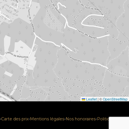
Leaflet
|
©
OpenStreetMap
-
Carte des prix
-
Mentions légales
-
Nos honoraires
-
Politique RGPD