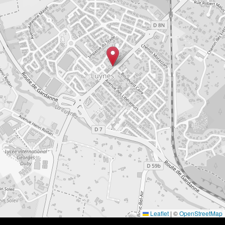
Leaflet
|
©
OpenStreetMap