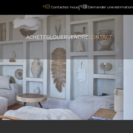
|
Demander une estimation
Contactez-nous
ACHETER
LOUER
VENDRE
CONTACT