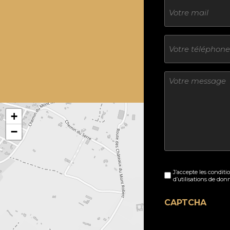
E-
mail
Téléphone
Sans
titre
+
−
Sans
J’accepte les conditi
titre
d’utilisations de don
(Nécessaire)
CAPTCHA