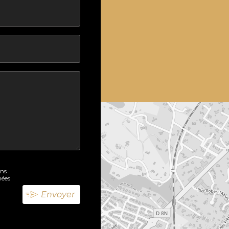
ons
nées