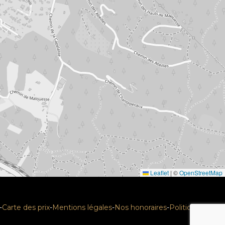
Leaflet
|
©
OpenStreetMap
-
Carte des prix
-
Mentions légales
-
Nos honoraires
-
Politique RGPD