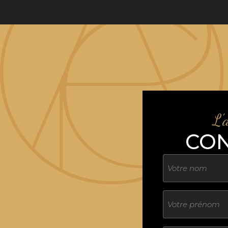
L'
CO
Nom
Sans
titre