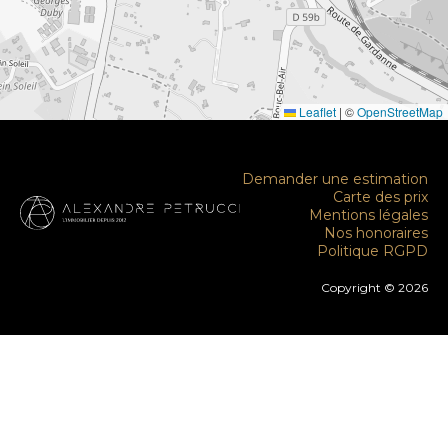
Leaflet
|
©
OpenStreetMap
Demander une estimation
Carte des prix
Mentions légales
Nos honoraires
Politique RGPD
Copyright © 2026