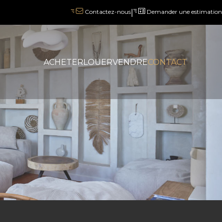
|
Demander une estimation
Contactez-nous
ACHETER
LOUER
VENDRE
CONTACT