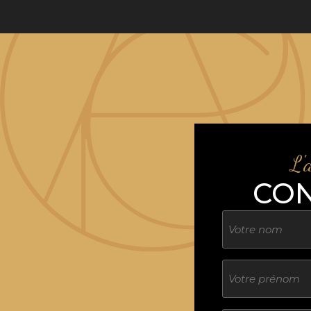
L'
CO
Nom
Sans
titre