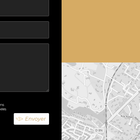
ons
nées