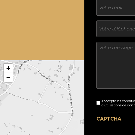
E-
mail
Téléphone
Sans
titre
+
−
Sans
J’accepte les conditi
titre
d’utilisations de don
(Nécessaire)
CAPTCHA