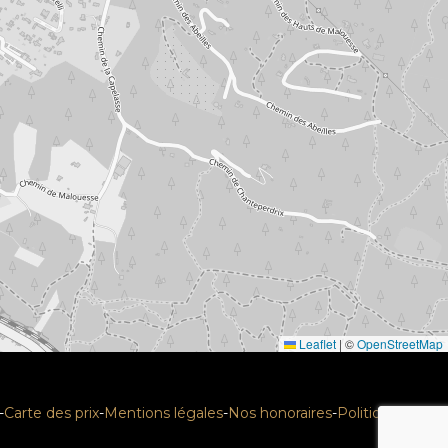
Leaflet
|
©
OpenStreetMap
-
Carte des prix
-
Mentions légales
-
Nos honoraires
-
Politique RGPD