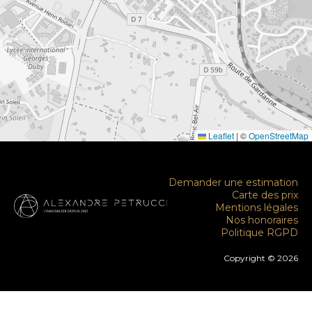
Leaflet
|
©
OpenStreetMap
Demander une estimation
Carte des prix
Mentions légales
Nos honoraires
Politique RGPD
Copyright © 2026